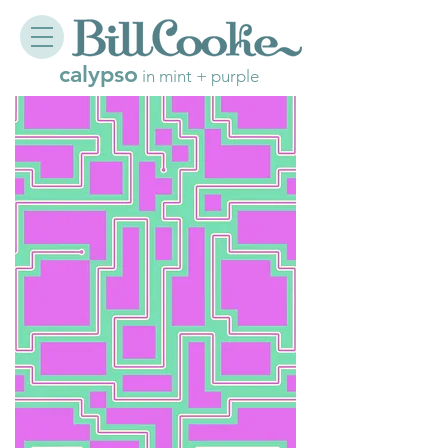
calypso
in mint + purple